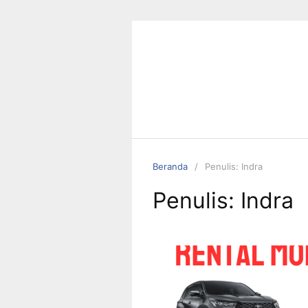
Langsung
ke
konten
Beranda
Penulis: Indra
Penulis:
Indra